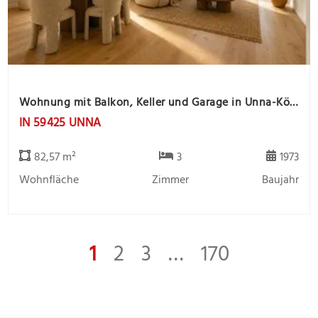
Wohnung mit Balkon, Keller und Garage in Unna-Königsborn
IN 59425 UNNA
82,57 m²
3
1973
Wohnfläche
Zimmer
Baujahr
1
2
3
…
170