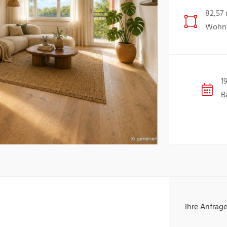
82,57
Wohnf
1
B
Ihre Anfrag