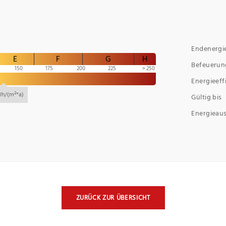
Endenergi
E
F
G
H
Befeuerun
150
175
200
225
250
Energieeff
Wh/(m²*a)
Gültig bis
Energieau
ZURÜCK ZUR ÜBERSICHT