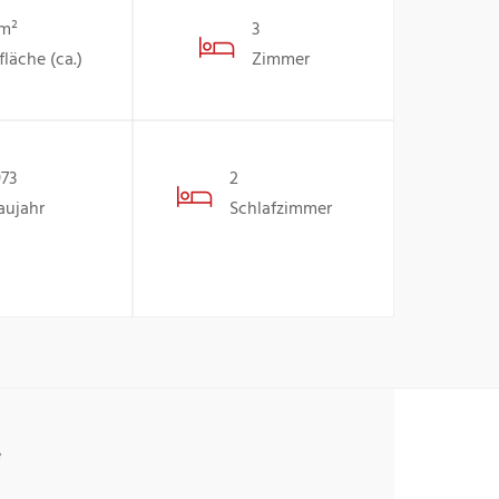
 m²
3
läche (ca.)
Zimmer
973
2
aujahr
Schlafzimmer
e