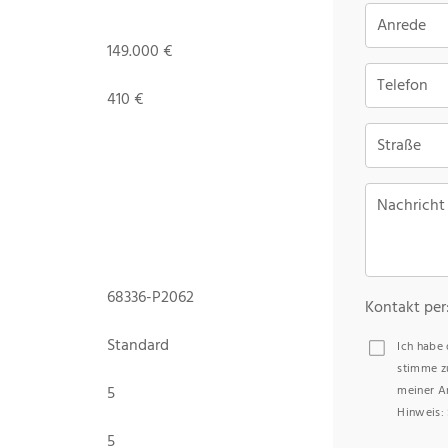
Anrede
149.000 €
Telefon
410 €
Straße
Nachricht
68336-P2062
Kontakt per
Standard
Ich habe
stimme z
5
meiner A
Hinweis: 
5