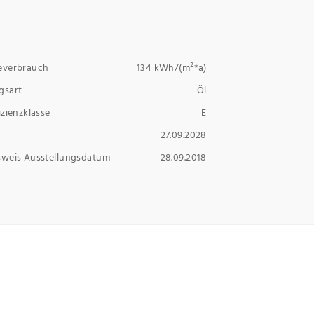
everbrauch
134 kWh/(m²*a)
gsart
Öl
izienzklasse
E
27.09.2028
sweis Ausstellungsdatum
28.09.2018