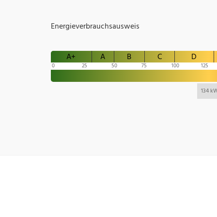
Energieverbrauchsausweis
A+
A
B
C
D
0
25
50
75
100
125
134 k