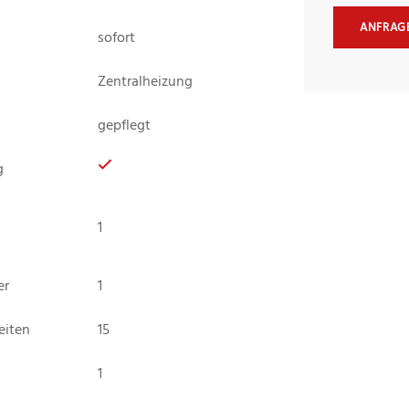
ANFRAG
sofort
Zentralheizung
gepflegt
g
1
er
1
eiten
15
1