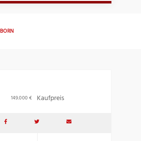
SBORN
Kaufpreis
149.000 €