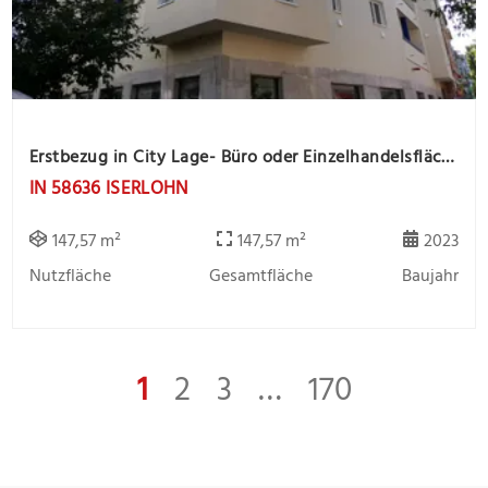
Erstbezug in City Lage- Büro oder Einzelhandelsfläche sucht Mieter
IN 58636 ISERLOHN
147,57 m²
147,57 m²
2023
Nutzfläche
Gesamtfläche
Baujahr
1
2
3
…
170