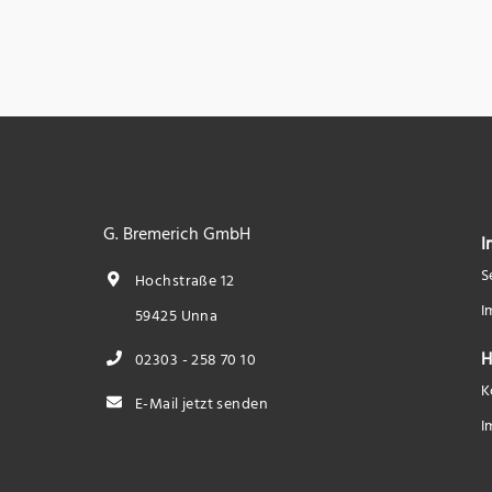
G. Bremerich GmbH
I
S
Hochstraße 12
I
59425 Unna
H
02303 - 258 70 10
K
E-Mail jetzt senden
I