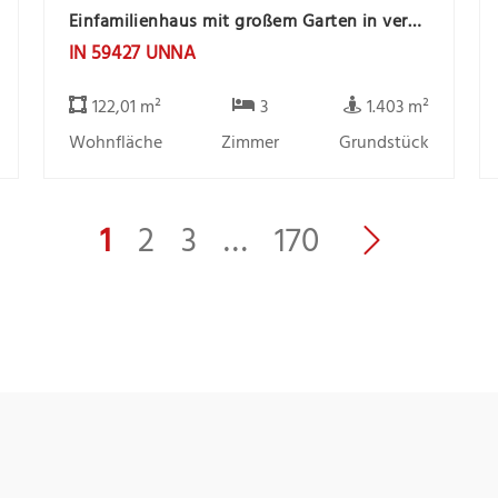
Einfamilienhaus mit großem Garten in verkehrsgünstiger Lage und Wohnmobilstellfläche
IN 59427 UNNA
122,01 m²
3
1.403 m²
Wohnfläche
Zimmer
Grundstück
1
2
3
…
170