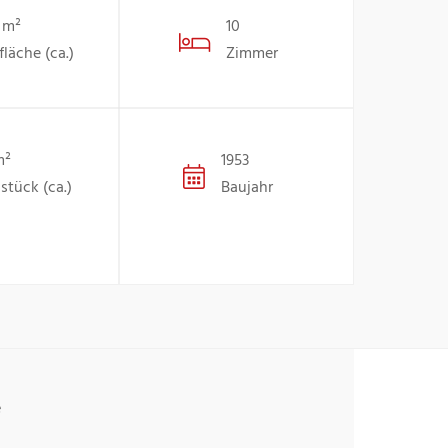
 m²
10
läche (ca.)
Zimmer
m²
1953
stück (ca.)
Baujahr
e