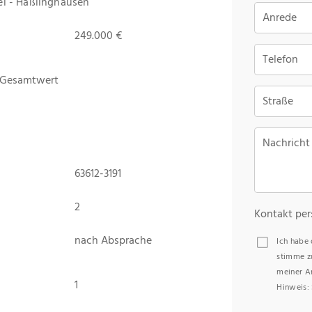
l - Haßlinghausen
Anrede
249.000 €
Telefon
 Gesamtwert
Straße
Nachricht
63612-3191
2
Kontakt per
nach Absprache
Ich habe
stimme z
meiner A
1
Hinweis: 