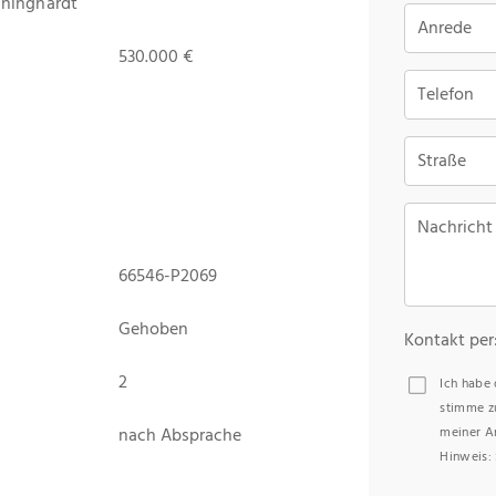
nninghardt
Anrede
530.000 €
Telefon
Straße
Nachricht
66546-P2069
Gehoben
Kontakt per
2
Ich habe
stimme z
nach Absprache
meiner A
Hinweis: 