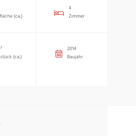
4
läche (ca.)
Zimmer
²
2014
stück (ca.)
Baujahr
e