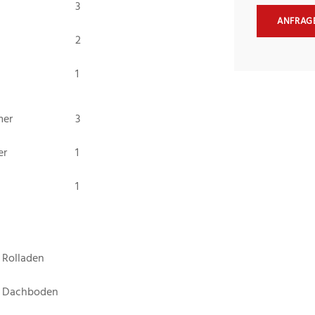
3
ANFRAG
2
1
mer
3
er
1
1
Rolladen
Dachboden