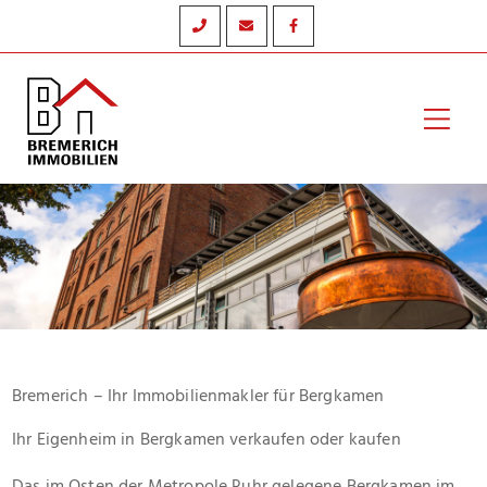
Zum
Inhalt
springen
Hau
Bremerich – Ihr Immobilienmakler für Bergkamen
Ihr Eigenheim in Bergkamen verkaufen oder kaufen
Das im Osten der Metropole Ruhr gelegene Bergkamen im