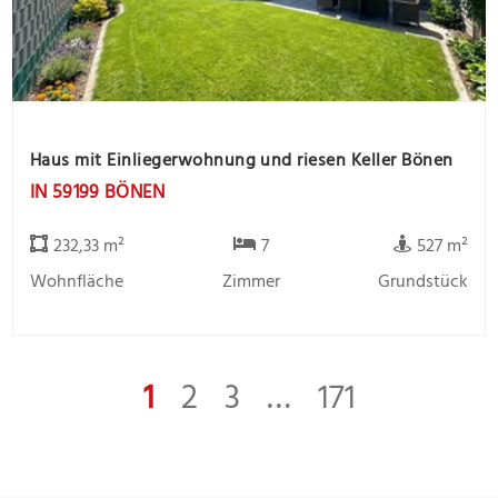
Haus mit Einliegerwohnung und riesen Keller Bönen
IN 59199 BÖNEN
232,33 m²
7
527 m²
Wohnfläche
Zimmer
Grundstück
1
2
3
…
171