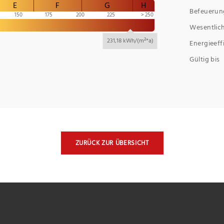
E
F
G
H
Befeuerun
150
175
200
225
250
Wesentlich
231,18 kWh/(m²*a)
Energieeff
Gültig bis
ZURÜCK ZUR ÜBERSICHT