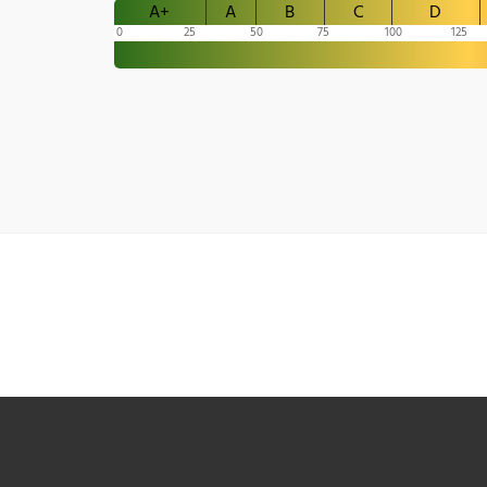
A+
A
B
C
D
0
25
50
75
100
125