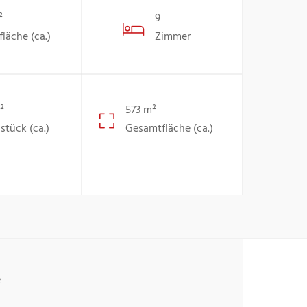
²
9
läche (ca.)
Zimmer
²
573 m²
stück (ca.)
Gesamtfläche (ca.)
e