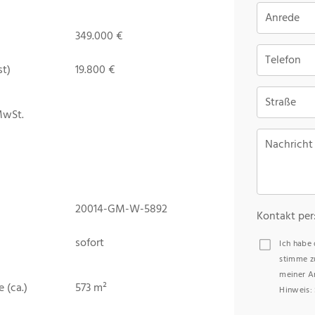
Anrede
349.000 €
Telefon
st)
19.800 €
Straße
MwSt.
Nachricht
20014-GM-W-5892
Kontakt per
sofort
Ich habe
stimme z
meiner A
 (ca.)
573 m²
Hinweis: 