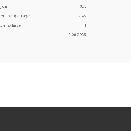
gsart
Gas
er Energieträger
GAS
izienzklasse
H
13.08.2035