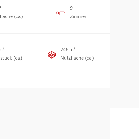
²
9
läche (ca.)
Zimmer
 m²
246 m²
stück (ca.)
Nutzfläche (ca.)
e