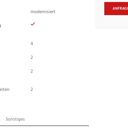
ANFRAG
modernisiert
g
4
2
2
eiten
2
Sonstiges