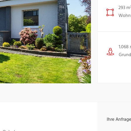
293 m
Wohnf
1.068
Grund
Ihre Anfrag