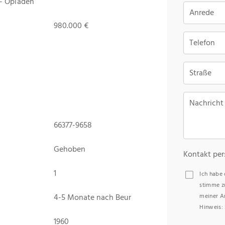
 - Opladen
Anrede
980.000 €
Telefon
Straße
Nachricht
66377-9658
Gehoben
Kontakt per
1
Ich habe
stimme z
4-5 Monate nach Beur
meiner A
Hinweis: 
1960