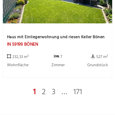
Haus mit Einliegerwohnung und riesen Keller Bönen
IN 59199 BÖNEN
232,33 m²
7
527 m²
Wohnfläche
Zimmer
Grundstück
1
2
3
…
171