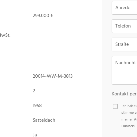
Anrede
299.000 €
Telefon
MwSt.
Straße
Nachricht
20014-WW-M-3813
2
Kontakt per
1958
Ich habe
stimme z
Satteldach
meiner A
Hinweis: 
Ja