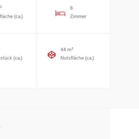
²
8
läche (ca.)
Zimmer
²
44 m²
stück (ca.)
Nutzfläche (ca.)
e