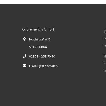
G. Bremerich GmbH
I
S
Hochstraße 12
I
59425 Unna
H
02303 - 258 70 10
K
E-Mail jetzt senden
I