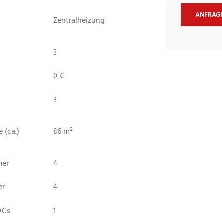
ANFRAG
Zentralheizung
3
0 €
3
 (ca.)
86 m²
mer
4
er
4
WCs
1