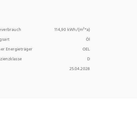
everbrauch
114,90 kWh/(m²*a)
gsart
Öl
er Energieträger
OEL
izienzklasse
D
25.04.2028