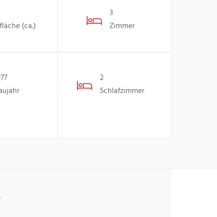
3
läche (ca.)
Zimmer
977
2
aujahr
Schlafzimmer
e