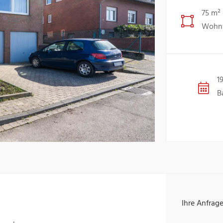
75 m²
Wohnf
1
B
Ihre Anfrag