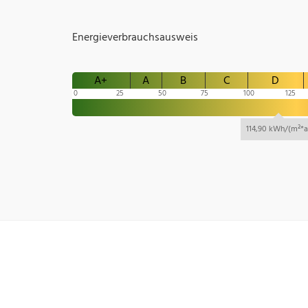
Energieverbrauchsausweis
A+
A
B
C
D
0
25
50
75
100
125
114,90 kWh/(m²*a