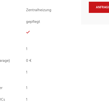
ANFRAG
Zentralheizung
gepflegt
1
arage)
0 €
1
er
1
WCs
1