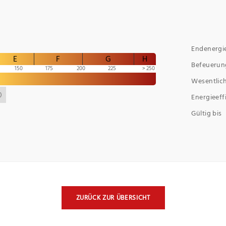
Endenergi
E
F
G
H
Befeuerun
150
175
200
225
250
Wesentlich
)
Energieeff
Gültig bis
ZURÜCK ZUR ÜBERSICHT