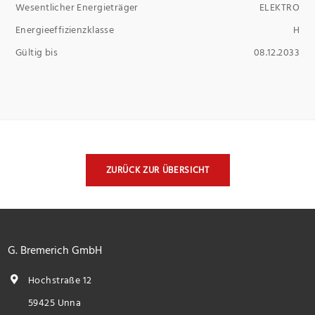
Wesentlicher Energieträger
ELEKTRO
Energieeffizienzklasse
H
Gültig bis
08.12.2033
ZURÜCK ZUR ÜBERSICHT
G. Bremerich GmbH
Hochstraße 12
59425 Unna