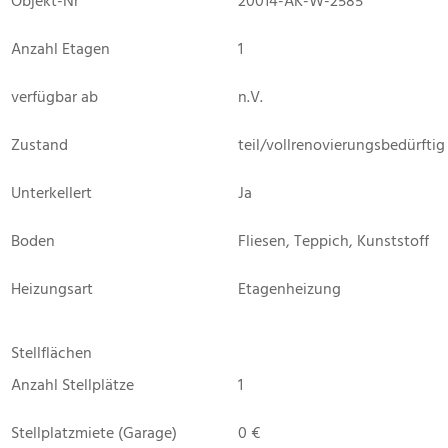
Objekt-Nr
20014-AK-W-2585
Anzahl Etagen
1
verfügbar ab
n.V.
Zustand
teil/vollrenovierungsbedürftig
Unterkellert
Ja
Boden
Fliesen, Teppich, Kunststoff
Heizungsart
Etagenheizung
Stellflächen
Anzahl Stellplätze
1
Stellplatzmiete (Garage)
0 €