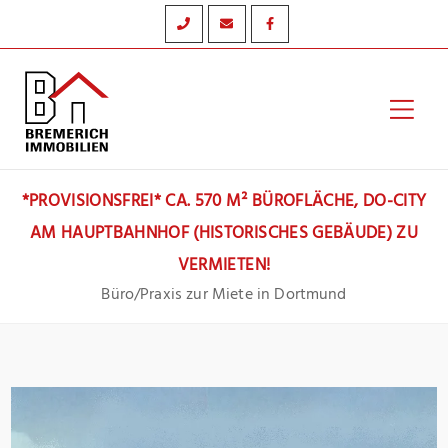
Zum
Inhalt
springen
Hau
*PROVISIONSFREI* CA. 570 M² BÜROFLÄCHE, DO-CITY
AM HAUPTBAHNHOF (HISTORISCHES GEBÄUDE) ZU
VERMIETEN!
Büro/Praxis zur Miete in Dortmund