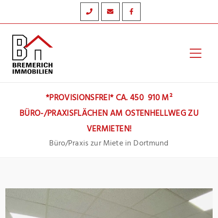
Zum
Inhalt
springen
Hau
*PROVISIONSFREI* CA. 450  910 M²
BÜRO-/PRAXISFLÄCHEN AM OSTENHELLWEG ZU
VERMIETEN!
Büro/Praxis zur Miete in Dortmund