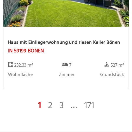
Haus mit Einliegerwohnung und riesen Keller Bönen
IN 59199 BÖNEN
232,33 m²
7
527 m²
Wohnfläche
Zimmer
Grundstück
1
2
3
…
171