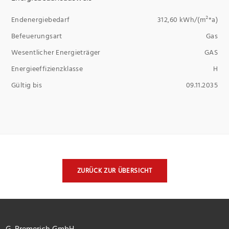
Endenergiebedarf
312,60 kWh/(m²*a)
Befeuerungsart
Gas
Wesentlicher Energieträger
GAS
Energieeffizienzklasse
H
Gültig bis
09.11.2035
ZURÜCK ZUR ÜBERSICHT
G. Bremerich GmbH