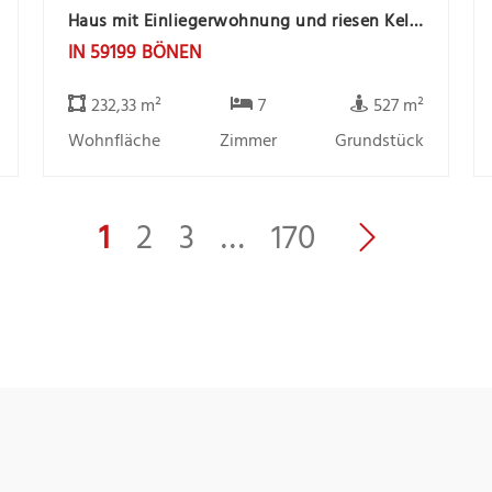
Haus mit Einliegerwohnung und riesen Keller Bönen
IN 59199 BÖNEN
232,33 m²
7
527 m²
Wohnfläche
Zimmer
Grundstück
1
2
3
…
170