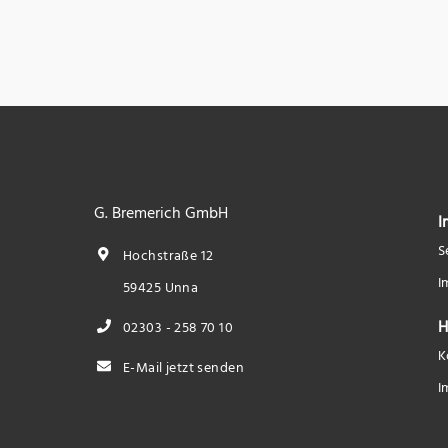
G. Bremerich GmbH
I
S
Hochstraße 12
I
59425 Unna
H
02303 - 258 70 10
K
E-Mail jetzt senden
I