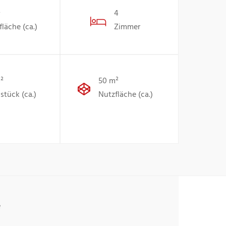
²
4
läche (ca.)
Zimmer
²
50 m²
stück (ca.)
Nutzfläche (ca.)
e