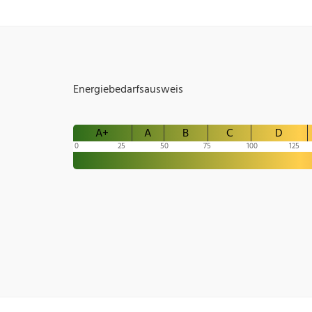
Energiebedarfsausweis
A+
A
B
C
D
0
25
50
75
100
125