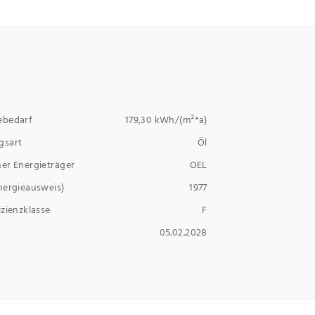
ebedarf
179,30 kWh/(m²*a)
gsart
Öl
er Energieträger
OEL
nergieausweis)
1977
izienzklasse
F
05.02.2028