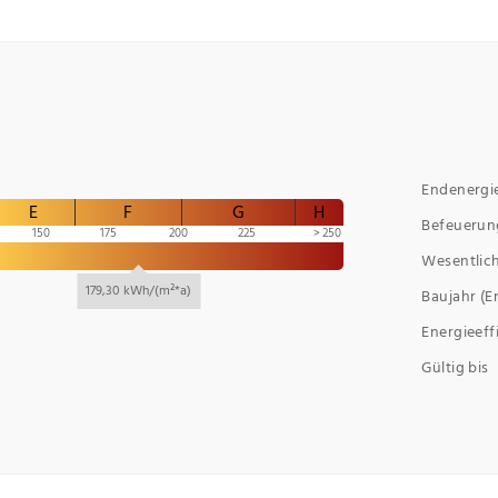
Endenergi
E
F
G
H
Befeuerun
150
175
200
225
250
Wesentlich
179,30 kWh/(m²*a)
Baujahr (E
Energieeff
Gültig bis