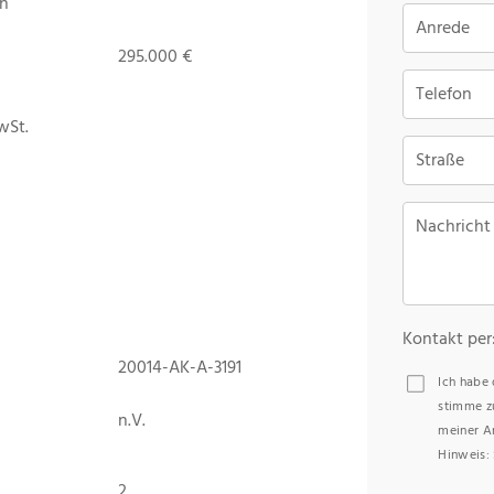
n
Anrede
295.000 €
Telefon
wSt.
Straße
Nachricht
Kontakt per
20014-AK-A-3191
Ich habe
stimme z
n.V.
meiner A
Hinweis: 
2