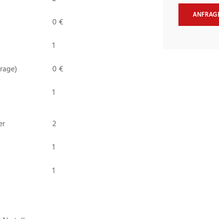
ANFRAG
0 €
1
arage)
0 €
1
er
2
1
1