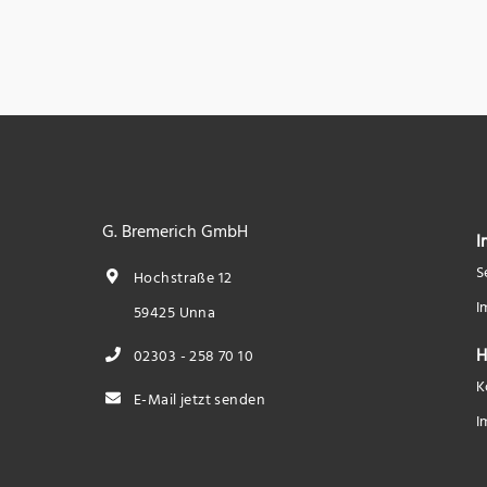
G. Bremerich GmbH
I
S
Hochstraße 12
I
59425 Unna
H
02303 - 258 70 10
K
E-Mail jetzt senden
I