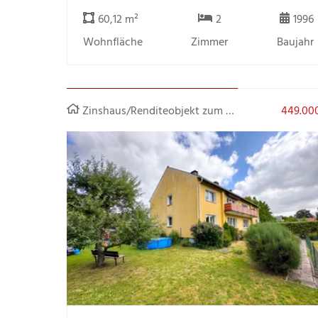
60,12 m²
2
1996
Wohnfläche
Zimmer
Baujahr
Zinshaus/Renditeobjekt zum Kauf
449.00