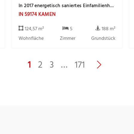
In 2017 energetisch saniertes Einfamilienhaus in zentrale Stadtlage
IN 59174 KAMEN
124,57 m²
5
188 m²
Wohnfläche
Zimmer
Grundstück
1
2
3
…
171