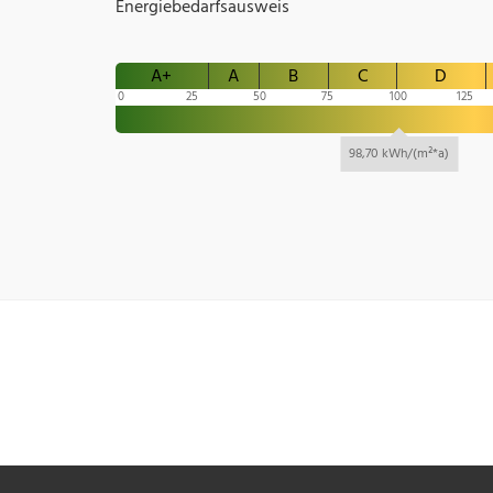
Energiebedarfsausweis
A+
A
B
C
D
0
25
50
75
100
125
98,70 kWh/(m²*a)