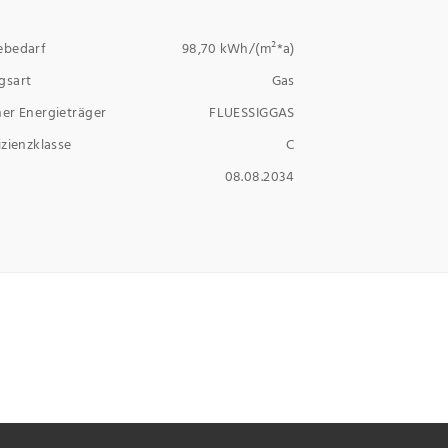
ebedarf
98,70 kWh/(m²*a)
gsart
Gas
er Energieträger
FLUESSIGGAS
izienzklasse
C
08.08.2034