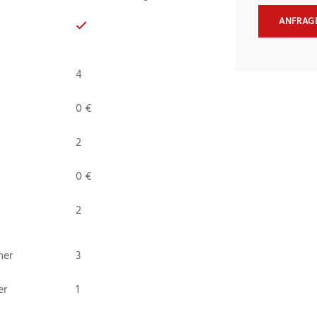
ANFRAG
4
0 €
2
0 €
2
mer
3
er
1