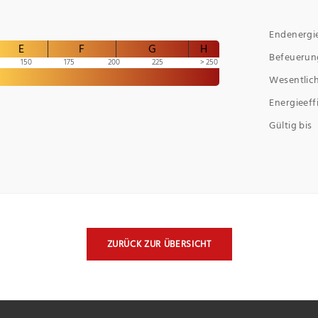
Endenergi
E
F
G
H
Befeuerun
150
175
200
225
250
Wesentlich
Energieeff
Gültig bis
ZURÜCK ZUR ÜBERSICHT