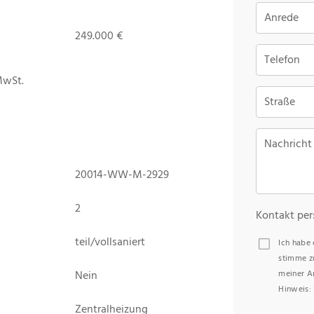
Anrede
249.000 €
Telefon
MwSt.
Straße
Nachricht
20014-WW-M-2929
2
Kontakt per
teil/vollsaniert
Ich habe
stimme z
Nein
meiner A
Hinweis: 
Zentralheizung