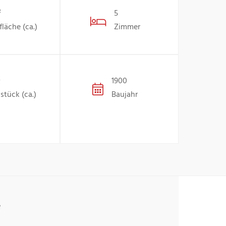
²
5
läche (ca.)
Zimmer
²
1900
stück (ca.)
Baujahr
e