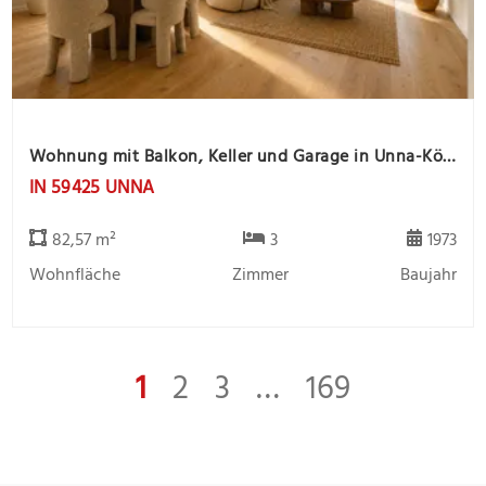
Wohnung mit Balkon, Keller und Garage in Unna-Königsborn
IN 59425 UNNA
82,57 m²
3
1973
Wohnfläche
Zimmer
Baujahr
1
2
3
…
169