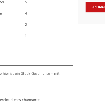
mer
5
ANFRAG
er
4
2
1
hier ist ein Stück Geschichte – mit 
ereint dieses charmante 