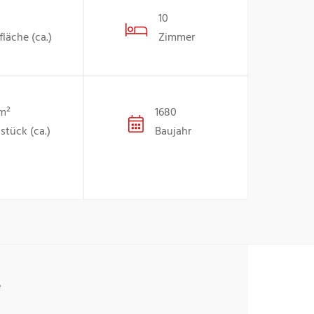
10
läche (ca.)
Zimmer
 m²
1680
stück (ca.)
Baujahr
e