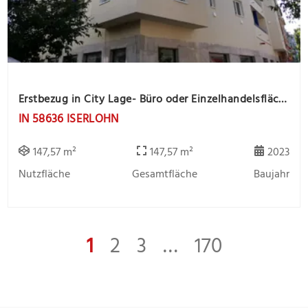
Erstbezug in City Lage- Büro oder Einzelhandelsfläche sucht Mieter
IN 58636 ISERLOHN
147,57 m²
147,57 m²
2023
Nutzfläche
Gesamtfläche
Baujahr
1
2
3
…
170