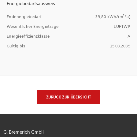
Energiebedarfsausweis
Endenergiebedarf
39,80 kWh/(m²*a)
Wesentlicher Energieträger
LUFTWP
Energieeffizienzklasse
A
Gültig bis
25.03.2035
ZURÜCK ZUR ÜBERSICHT
G. Bremerich GmbH