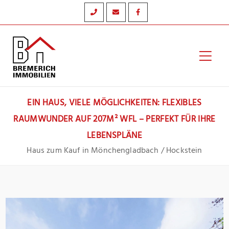
Zum
Inhalt
springen
Hau
EIN HAUS, VIELE MÖGLICHKEITEN: FLEXIBLES
RAUMWUNDER AUF 207M² WFL – PERFEKT FÜR IHRE
LEBENSPLÄNE
Haus zum Kauf in Mönchengladbach / Hockstein