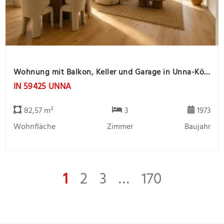
Wohnung mit Balkon, Keller und Garage in Unna-Königsborn
IN 59425 UNNA
82,57 m²
3
1973
Wohnfläche
Zimmer
Baujahr
1
2
3
…
170