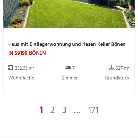
Haus mit Einliegerwohnung und riesen Keller Bönen
IN 59199 BÖNEN
232,33 m²
7
527 m²
Wohnfläche
Zimmer
Grundstück
1
2
3
…
171