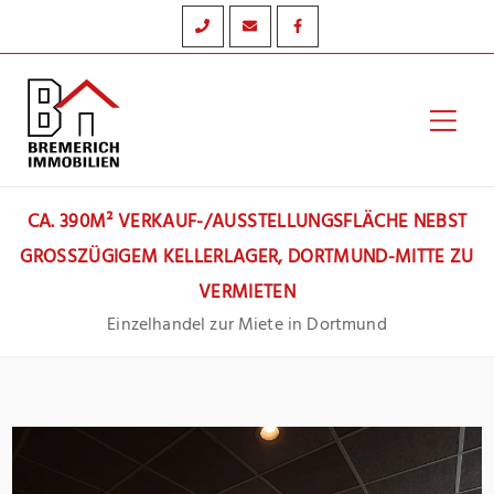
Zum
Inhalt
springen
Hau
CA. 390M² VERKAUF-/AUSSTELLUNGSFLÄCHE NEBST
GROSSZÜGIGEM KELLERLAGER, DORTMUND-MITTE ZU V
ERMIETEN
Einzelhandel zur Miete in Dortmund