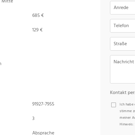
 Mitte
Anrede
685 €
Telefon
129 €
Straße
Nachricht
n
Kontakt per
91927-7955
Ich habe
stimme z
3
meiner A
Hinweis: 
Absprache