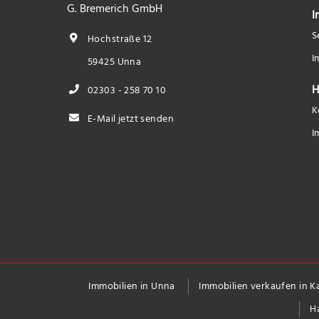
G. Bremerich GmbH
I
S
Hochstraße 12
I
59425 Unna
H
02303 - 258 70 10
K
E-Mail jetzt senden
I
Immobilien in Unna
Immobilien verkaufen in 
H