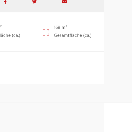
²
168 m²
läche (ca.)
Gesamtfläche (ca.)
e