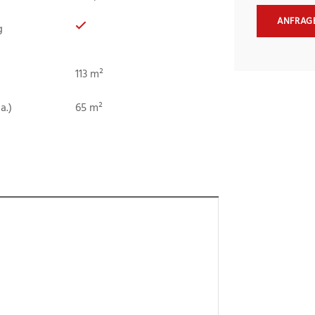
ANFRAG
g
113 m²
a.)
65 m²