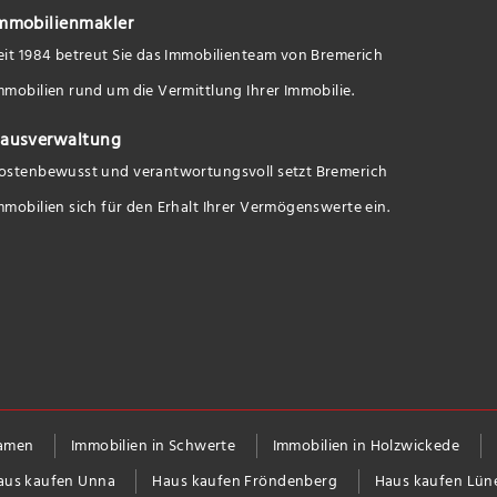
mmobilienmakler
eit 1984 betreut Sie das Immobilienteam von Bremerich
mmobilien rund um die Vermittlung Ihrer Immobilie.
ausverwaltung
ostenbewusst und verantwortungsvoll setzt Bremerich
mmobilien sich für den Erhalt Ihrer Vermögenswerte ein.
Kamen
Immobilien in Schwerte
Immobilien in Holzwickede
aus kaufen Unna
Haus kaufen Fröndenberg
Haus kaufen Lün