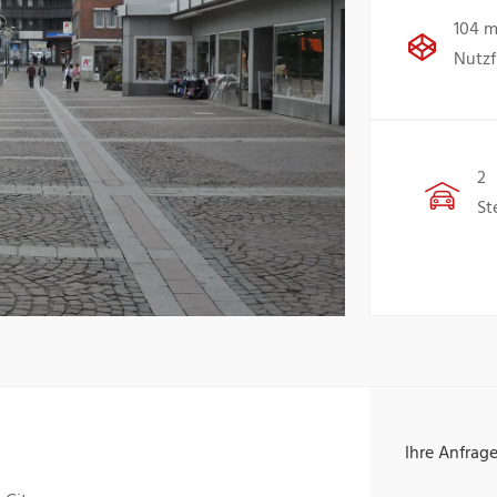
104 m
Nutzf
2
St
Ihre Anfrag