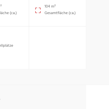
²
104 m²
läche (ca.)
Gesamtfläche (ca.)
ellplätze
e