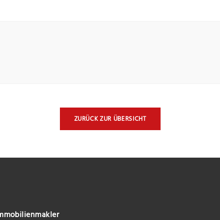
ZURÜCK ZUR ÜBERSICHT
mmobilienmakler