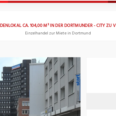
DENLOKAL CA. 104,00 M² IN DER DORTMUNDER - CITY ZU 
Einzelhandel zur Miete in Dortmund