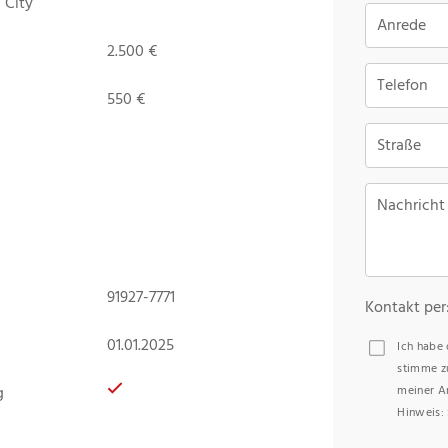
 City
Anrede
2.500 €
Telefon
550 €
Straße
Nachricht
91927-7771
Kontakt per
01.01.2025
Ich habe
stimme z
g
meiner A
Hinweis: 