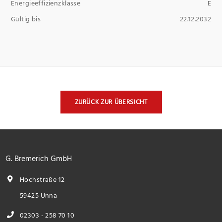
Energieeffizienzklasse
E
Gültig bis
22.12.2032
ZURÜCK ZUR ÜBERSICHT
G. Bremerich GmbH
Hochstraße 12
59425 Unna
02303 - 258 70 10