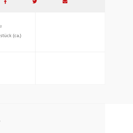
²
stück (ca.)
e