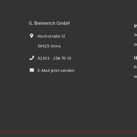
G. Bremerich GmbH
I
S
Hochstraße 12
I
59425 Unna
H
02303 - 258 70 10
K
E-Mail jetzt senden
I