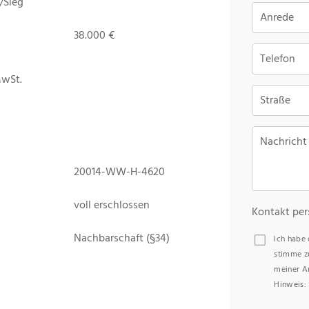
/Sieg
Anrede
38.000 €
Telefon
MwSt.
Straße
Nachricht
20014-WW-H-4620
voll erschlossen
Kontakt per
Nachbarschaft (§34)
Ich habe
stimme z
meiner A
Hinweis: 