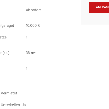
ANFRAG
ab sofort
efgarage)
10.000 €
ätze
1
 (ca.)
38 m²
1
Vermietet
Unterkellert: Ja