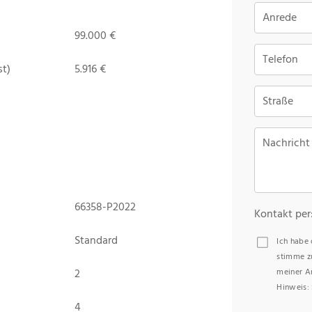
Anrede
99.000 €
Telefon
st)
5.916 €
Straße
Nachricht
66358-P2022
Kontakt per
Standard
Ich habe
stimme z
2
meiner A
Hinweis: 
4