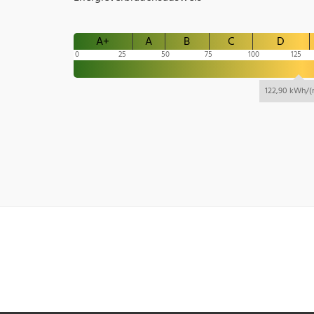
A+
A
B
C
D
0
25
50
75
100
125
122,90 kWh/(