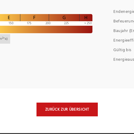
Endenergi
E
F
G
H
Befeuerun
150
175
200
225
250
Baujahr (E
m²*a)
Energieeff
Gültig bis
Energieau
ZURÜCK ZUR ÜBERSICHT