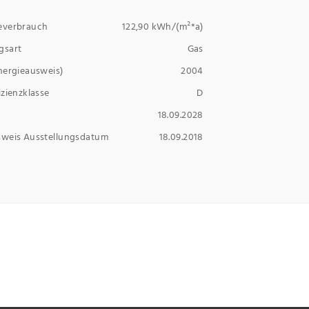
everbrauch
122,90 kWh/(m²*a)
gsart
Gas
nergieausweis)
2004
izienzklasse
D
18.09.2028
sweis Ausstellungsdatum
18.09.2018