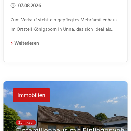
07.08.2026
Zum Verkauf steht ein gepflegtes Mehrfamilienhaus
im Ortsteil Königsborn in Unna, das sich ideal als
Kapitalanlage eignet. Das 1966 erbaute Gebäude
Weiterlesen
erstreckt sich über zwei Etagen und beherbergt vier
Wohneinheiten. Jede Einheit verfügt über drei
Zimmer und bietet somit genügend Platz für
unterschiedliche Lebenssituationen. Im Flur bietet
jeweils ein kleiner Abstellraum Platz für Dinge des
Immobilien
[…]