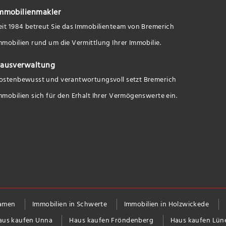
mmobilienmakler
eit 1984 betreut Sie das Immobilienteam von Bremerich
mmobilien rund um die Vermittlung Ihrer Immobilie.
ausverwaltung
ostenbewusst und verantwortungsvoll setzt Bremerich
mmobilien sich für den Erhalt Ihrer Vermögenswerte ein.
Kamen
Immobilien in Schwerte
Immobilien in Holzwickede
aus kaufen Unna
Haus kaufen Fröndenberg
Haus kaufen Lün