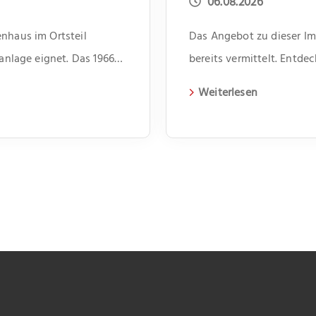
06.08.2026
nhaus im Ortsteil
Das Angebot zu dieser Imm
lanlage eignet. Das 1966
bereits vermittelt. Entd
agen und beherbergt vier
aktuelle Immobilien auf 
Weiterlesen
i Zimmer und bietet
benssituationen. Im Flur
ür Dinge des […]