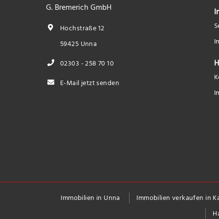
G. Bremerich GmbH
I
S
Hochstraße 12
I
59425 Unna
H
02303 - 258 70 10
K
E-Mail jetzt senden
I
Immobilien in Unna
Immobilien verkaufen in 
H