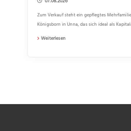
07.08.2026
Zum Verkauf steht ein gepflegtes Mehrfamilie
Königsborn in Unna, das sich ideal als Kapita
erbaute Gebäude erstreckt sich über zwei Et
Weiterlesen
Wohneinheiten. Jede Einheit verfügt über dre
somit genügend Platz für unterschiedliche Le
bietet jeweils ein kleiner Abstellraum Platz f