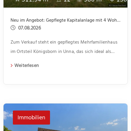
Neu im Angebot: Gepflegte Kapitalanlage mit 4 Wohnungen und 4 Garagen, ruhige Lage
07.08.2026
Zum Verkauf steht ein gepflegtes Mehrfamilienhaus
im Ortsteil Königsborn in Unna, das sich ideal als
Kapitalanlage eignet. Das 1966 erbaute Gebäude
Weiterlesen
erstreckt sich über zwei Etagen und beherbergt vier
Wohneinheiten. Jede Einheit verfügt über drei
Zimmer und bietet somit genügend Platz für
unterschiedliche Lebenssituationen. Im Flur bietet
jeweils ein kleiner Abstellraum Platz für Dinge des
Immobilien
[…]