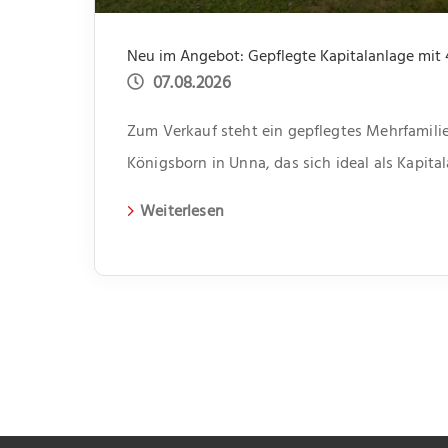
07.08.2026
Zum Verkauf steht ein gepflegtes Mehrfamilie
Königsborn in Unna, das sich ideal als Kapita
erbaute Gebäude erstreckt sich über zwei Et
Weiterlesen
Wohneinheiten. Jede Einheit verfügt über dre
somit genügend Platz für unterschiedliche Le
bietet jeweils ein kleiner Abstellraum Platz f