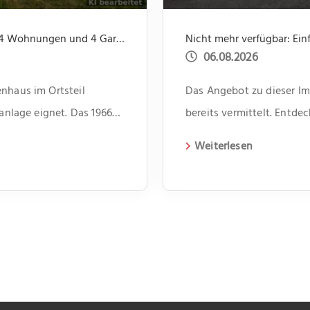
Neu im Angebot: Gepflegte Kapitalanlage mit 4 Wohnungen und 4 Garagen, ruhige Lage
06.08.2026
nhaus im Ortsteil
Das Angebot zu dieser Imm
lanlage eignet. Das 1966
bereits vermittelt. Entd
agen und beherbergt vier
aktuelle Immobilien auf 
Weiterlesen
i Zimmer und bietet
benssituationen. Im Flur
ür Dinge des […]