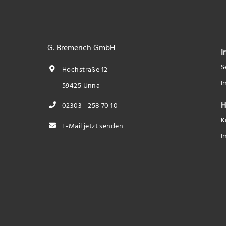
G. Bremerich GmbH
I
S
Hochstraße 12
I
59425 Unna
H
02303 - 258 70 10
K
E-Mail jetzt senden
I