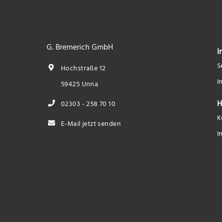
G. Bremerich GmbH
I
S
Hochstraße 12
I
59425 Unna
H
02303 - 258 70 10
K
E-Mail jetzt senden
I