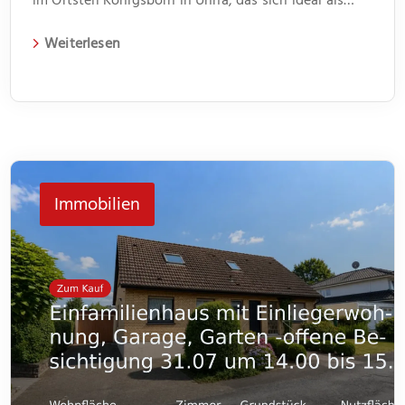
Kapitalanlage eignet. Das 1966 erbaute Gebäude
Weiterlesen
erstreckt sich über zwei Etagen und beherbergt vier
Wohneinheiten. Jede Einheit verfügt über drei
Zimmer und bietet somit genügend Platz für
unterschiedliche Lebenssituationen. Im Flur bietet
jeweils ein kleiner Abstellraum Platz für Dinge des
Immobilien
[…]