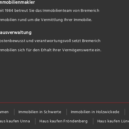
mmobilienmakler
eit 1984 betreut Sie das Immobilienteam von Bremerich
mmobilien rund um die Vermittlung Ihrer Immobilie.
ausverwaltung
ostenbewusst und verantwortungsvoll setzt Bremerich
mmobilien sich für den Erhalt Ihrer Vermögenswerte ein.
Kamen
Immobilien in Schwerte
Immobilien in Holzwickede
aus kaufen Unna
Haus kaufen Fröndenberg
Haus kaufen Lün