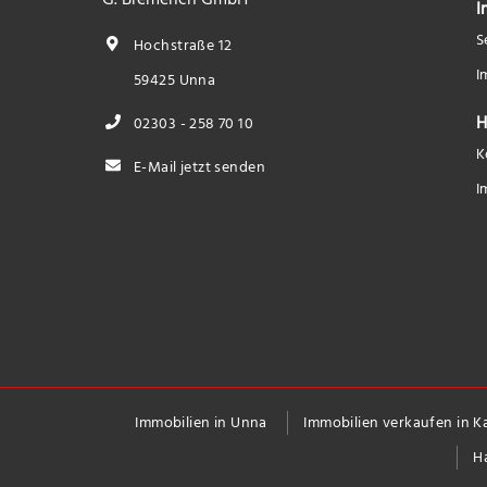
I
S
Hochstraße 12
I
59425 Unna
H
02303 - 258 70 10
K
E-Mail jetzt senden
I
Immobilien in Unna
Immobilien verkaufen in 
H