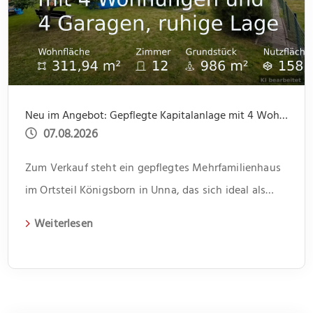
Neu im Angebot: Gepflegte Kapitalanlage mit 4 Wohnungen und 4 Garagen, ruhige Lage
07.08.2026
Zum Verkauf steht ein gepflegtes Mehrfamilienhaus
im Ortsteil Königsborn in Unna, das sich ideal als
Kapitalanlage eignet. Das 1966 erbaute Gebäude
Weiterlesen
erstreckt sich über zwei Etagen und beherbergt vier
Wohneinheiten. Jede Einheit verfügt über drei
Zimmer und bietet somit genügend Platz für
unterschiedliche Lebenssituationen. Im Flur bietet