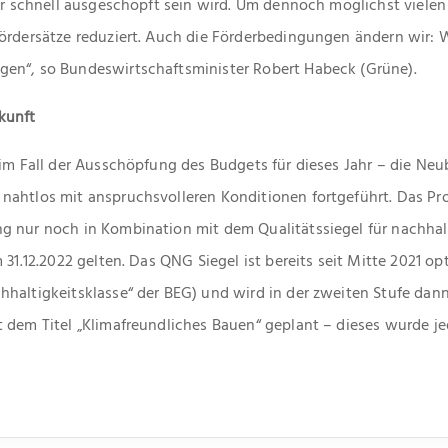
ehr schnell ausgeschöpft sein wird. Um dennoch möglichst vielen
ördersätze reduziert. Auch die Förderbedingungen ändern wir: Wi
en“, so Bundeswirtschaftsminister Robert Habeck (Grüne).
kunft
– im Fall der Ausschöpfung des Budgets für dieses Jahr – die N
nahtlos mit anspruchsvolleren Konditionen fortgeführt. Das 
g nur noch in Kombination mit dem Qualitätssiegel für nachhal
 31.12.2022 gelten. Das QNG Siegel ist bereits seit Mitte 2021 o
haltigkeitsklasse“ der BEG) und wird in der zweiten Stufe dann
 dem Titel „Klimafreundliches Bauen“ geplant – dieses wurde je