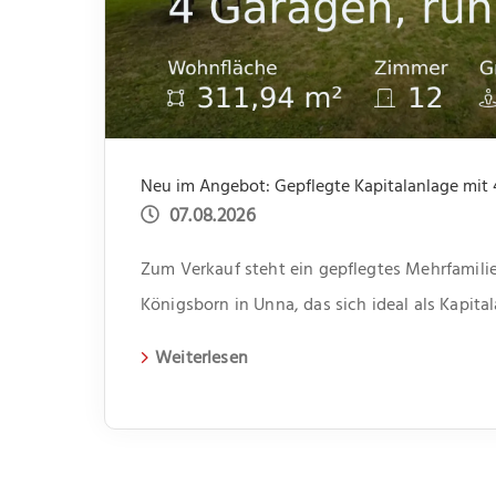
07.08.2026
Zum Verkauf steht ein gepflegtes Mehrfamilie
Königsborn in Unna, das sich ideal als Kapita
erbaute Gebäude erstreckt sich über zwei Et
Weiterlesen
Wohneinheiten. Jede Einheit verfügt über dre
somit genügend Platz für unterschiedliche Le
bietet jeweils ein kleiner Abstellraum Platz f