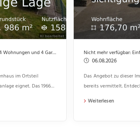
Neu im Angebot: Gepflegte Kapitalanlage mit 4 Wohnungen und 4 Garagen, ruhige Lage
06.08.2026
nhaus im Ortsteil
Das Angebot zu dieser Imm
lanlage eignet. Das 1966
bereits vermittelt. Entd
agen und beherbergt vier
aktuelle Immobilien auf 
Weiterlesen
i Zimmer und bietet
benssituationen. Im Flur
ür Dinge des […]