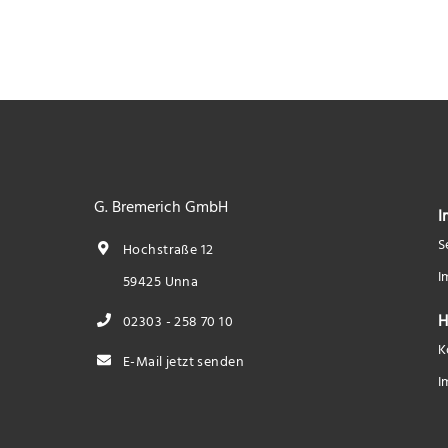
G. Bremerich GmbH
I
S
Hochstraße 12
I
59425 Unna
H
02303 - 258 70 10
K
E-Mail jetzt senden
I