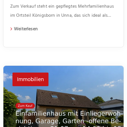
Zum Verkauf steht ein gepflegtes Mehrfamilienhaus
im Ortsteil Königsborn in Unna, das sich ideal als
Kapitalanlage eignet. Das 1966 erbaute Gebäude
Weiterlesen
erstreckt sich über zwei Etagen und beherbergt vier
Wohneinheiten. Jede Einheit verfügt über drei
Zimmer und bietet somit genügend Platz für
unterschiedliche Lebenssituationen. Im Flur bietet
jeweils ein kleiner Abstellraum Platz für Dinge des
Immobilien
[…]