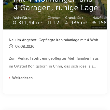
Neu im Angebot: Gepflegte Kapitalanlage mit 4 Wohnungen und 4 Garagen, ruhige Lage
07.08.2026
Zum Verkauf steht ein gepflegtes Mehrfamilienhaus
im Ortsteil Königsborn in Unna, das sich ideal als
Kapitalanlage eignet. Das 1966 erbaute Gebäude
Weiterlesen
erstreckt sich über zwei Etagen und beherbergt vier
Wohneinheiten. Jede Einheit verfügt über drei
Zimmer und bietet somit genügend Platz für
unterschiedliche Lebenssituationen. Im Flur bietet