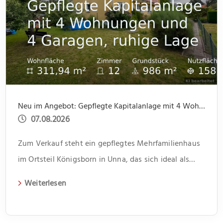
Neu im Angebot: Gepflegte Kapitalanlage mit 4 Wohnungen und 4 Garagen, ruhige Lage
07.08.2026
Zum Verkauf steht ein gepflegtes Mehrfamilienhaus
im Ortsteil Königsborn in Unna, das sich ideal als
Kapitalanlage eignet. Das 1966 erbaute Gebäude
Weiterlesen
erstreckt sich über zwei Etagen und beherbergt vier
Wohneinheiten. Jede Einheit verfügt über drei
Zimmer und bietet somit genügend Platz für