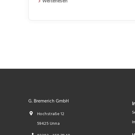
Weiterlesen
G. Bremerich GmbH
I
S
Hochstraße 12
I
59425 Unna