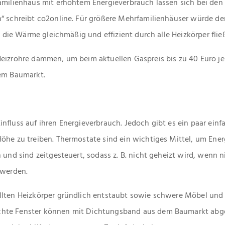
amilienhaus mit erhöhtem Energieverbrauch lassen sich bei den 
“ schreibt co2online. Für größere Mehrfamilienhäuser würde de
ss die Wärme gleichmäßig und effizient durch alle Heizkörper fließ
eizrohre dämmen, um beim aktuellen Gaspreis bis zu 40 Euro je
dem Baumarkt.
influss auf ihren Energieverbrauch. Jedoch gibt es ein paar ei
öhe zu treiben. Thermostate sind ein wichtiges Mittel, um Ener
 und sind zeitgesteuert, sodass z. B. nicht geheizt wird, wenn 
 werden.
llten Heizkörper gründlich entstaubt sowie schwere Möbel un
hte Fenster können mit Dichtungsband aus dem Baumarkt abg