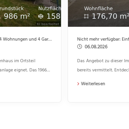
Neu im Angebot: Gepflegte Kapitalanlage mit 4 Wohnungen und 4 Garagen, ruhige Lage
06.08.2026
nhaus im Ortsteil
Das Angebot zu dieser Imm
lanlage eignet. Das 1966
bereits vermittelt. Entd
agen und beherbergt vier
aktuelle Immobilien auf 
Weiterlesen
i Zimmer und bietet
benssituationen. Im Flur
ür Dinge des […]