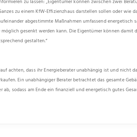
informieren zu lassen: „Eigentümer können zwischen zwei Berat
Ganzes zu einem KfW-Effizienzhaus darstellen sollen oder wie d
 aufeinander abgestimmte Maßnahmen umfassend energetisch sa
e möglich gesenkt werden kann. Die Eigentümer können damit die
tsprechend gestalten.“
rauf achten, dass ihr Energieberater unabhängig ist und nicht d
rkaufen. Ein unabhängiger Berater betrachtet das gesamte Geb
ab, sodass am Ende ein finanziell und energetisch gutes Gesam