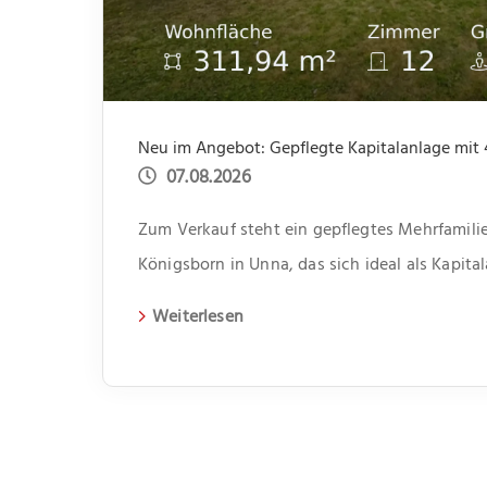
07.08.2026
Zum Verkauf steht ein gepflegtes Mehrfamilie
Königsborn in Unna, das sich ideal als Kapita
erbaute Gebäude erstreckt sich über zwei Et
Weiterlesen
Wohneinheiten. Jede Einheit verfügt über dre
somit genügend Platz für unterschiedliche Le
bietet jeweils ein kleiner Abstellraum Platz f