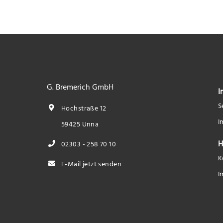
G. Bremerich GmbH
I
S
Hochstraße 12
I
59425 Unna
H
02303 - 258 70 10
K
E-Mail jetzt senden
I