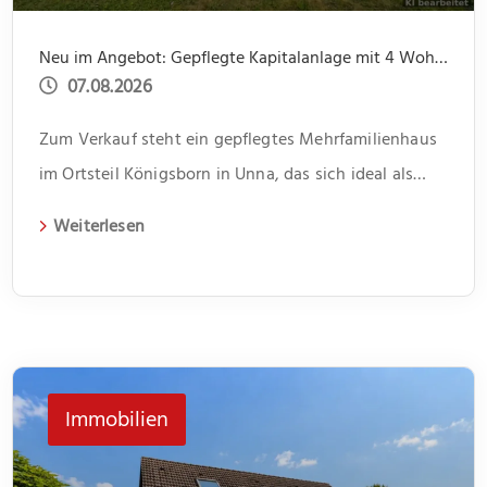
Neu im Angebot: Gepflegte Kapitalanlage mit 4 Wohnungen und 4 Garagen, ruhige Lage
07.08.2026
Zum Verkauf steht ein gepflegtes Mehrfamilienhaus
im Ortsteil Königsborn in Unna, das sich ideal als
Kapitalanlage eignet. Das 1966 erbaute Gebäude
Weiterlesen
erstreckt sich über zwei Etagen und beherbergt vier
Wohneinheiten. Jede Einheit verfügt über drei
Zimmer und bietet somit genügend Platz für
unterschiedliche Lebenssituationen. Im Flur bietet
jeweils ein kleiner Abstellraum Platz für Dinge des
Immobilien
[…]